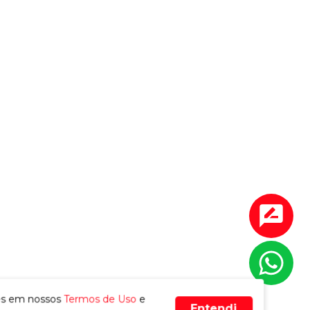
Encontrou o que procurava?
Sim
Não
Sua experiência foi boa?
Sim
Não
es em nossos
Termos de Uso
e
Entendi