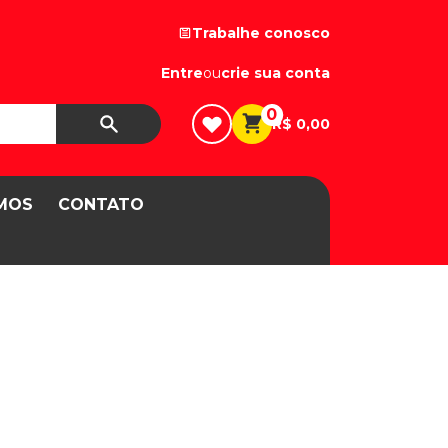
Trabalhe conosco
Entre
ou
crie sua conta
0
R$ 0,00
MOS
CONTATO