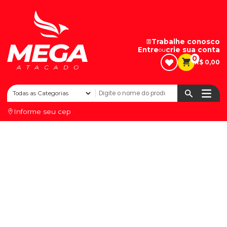
Trabalhe conosco
Entre
crie sua conta
ou
0
R$ 0,00
Informe seu cep